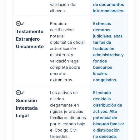
validación del
de documentos
albacea.
internacionales.
Requiere
Extensas
✓
certificación
demoras
Testamento
notarial
judiciales, altas
Extranjero
diplomática oficial,
tarifas de
Únicamente
autenticación
traducción
ministerial y
administrativa y
validación legal
fondos
completa sobre
bancarios
decretos
locales
extranjeros.
congelados.
Los activos se
El estado
✓
dividen
decide la
Sucesión
ciegamente en
distribución de
Intestada
rígidas jerarquías
activos. Alto
Legal
familiares dictadas
potencial de
por el estado bajo
bloqueo familiar
el Código Civil
o distribución
tailandés.
no deseada.