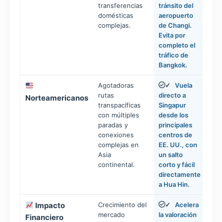
transferencias
tránsito del
domésticas
aeropuerto
complejas.
de Changi.
Evita por
completo el
tráfico de
Bangkok.
Agotadoras
Vuela
✓
rutas
directo a
Norteamericanos
transpacíficas
Singapur
con múltiples
desde los
paradas y
principales
conexiones
centros de
complejas en
EE. UU., con
Asia
un salto
continental.
corto y fácil
directamente
a Hua Hin.
Impacto
Crecimiento del
Acelera
✓
mercado
la valoración
Financiero