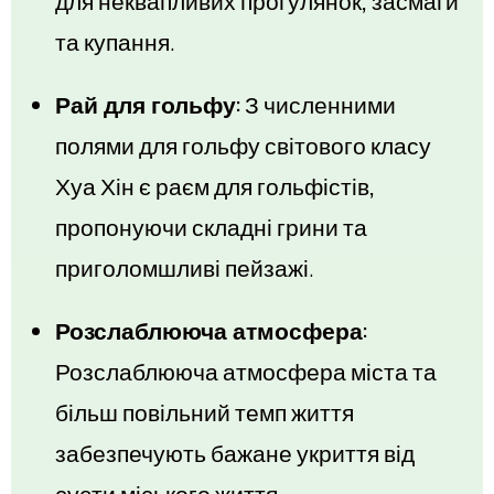
для неквапливих прогулянок, засмаги
та купання.
Рай для гольфу:
З численними
полями для гольфу світового класу
Хуа Хін є раєм для гольфістів,
пропонуючи складні грини та
приголомшливі пейзажі.
Розслаблююча атмосфера:
Розслаблююча атмосфера міста та
більш повільний темп життя
забезпечують бажане укриття від