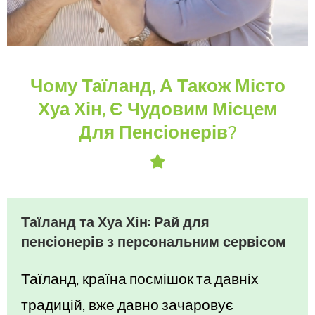
Чому Таїланд, А Також Місто
Хуа Хін, Є Чудовим Місцем
Для Пенсіонерів?
Таїланд та Хуа Хін: Рай для
пенсіонерів з персональним сервісом
Таїланд, країна посмішок та давніх
традицій, вже давно зачаровує