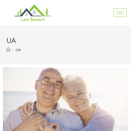
UA
>
UA